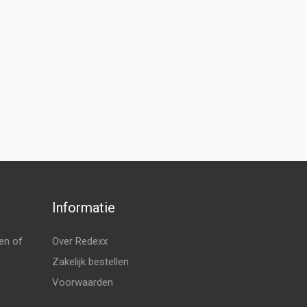
Informatie
en of
Over Redexx
Zakelijk bestellen
Voorwaarden